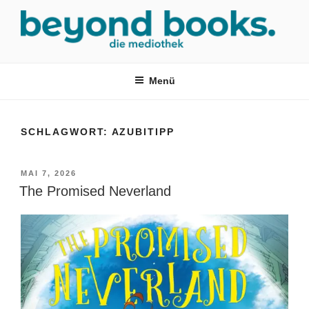
Zum
Inhalt
springen
MEDIOTHEK SRH
mediothek in der SRH Berufsbildungswerk neckargemünd Gmbh
Menü
SCHLAGWORT:
AZUBITIPP
VERÖFFENTLICHT
MAI 7, 2026
AM
The Promised Neverland