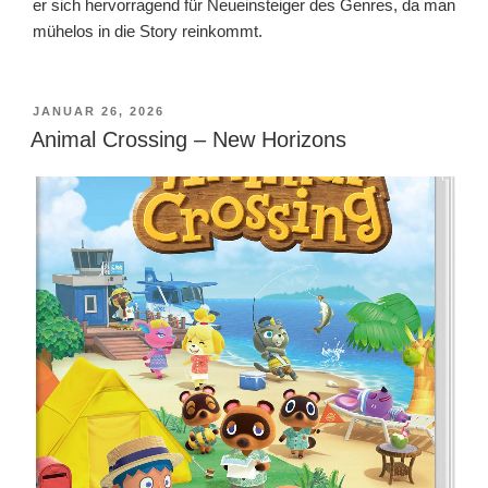
er sich hervorragend für Neueinsteiger des Genres, da man
mühelos in die Story reinkommt.
VERÖFFENTLICHT
JANUAR 26, 2026
AM
Animal Crossing – New Horizons