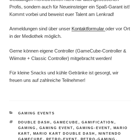
Profis, sondern auch für Neueinsteiger ein Spaß-Garant ist!
Kommt vorbei und beweist euer Talent am Lenkrad!
Anmeldungen sind über unser
Kontaktformular
oder vor Ort
in der Mediothek möglich.
Gerne können eigene Controller (GameCube-Controller &
Wiimote + Classic Controller) mitgebracht werden!
Für kleine Snacks und kühle Getränke ist gesorgt, wir
freuen uns auf zahlreiche Teilnehmer!
KATEGORIEN
GAMING EVENTS
SCHLAGWÖRTER
DOUBLE DASH
,
GAMECUBE
,
GAMIFICATION
,
GAMING
,
GAMING EVENT
,
GAMING-EVENT
,
MARIO
KART
,
MARIO KART DOUBLE DASH
,
NINTENDO
GAMECUBE
,
RETRO-EVENT
,
RETRO-GAMING
,