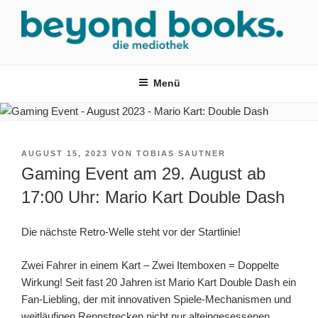
Zum
Inhalt
springen
MEDIOTHEK SRH
mediothek in der SRH Berufsbildungswerk neckargemünd Gmbh
Menü
VERÖFFENTLICHT
AUGUST 15, 2023
VON
TOBIAS SAUTNER
AM
Gaming Event am 29. August ab
17:00 Uhr: Mario Kart Double Dash
Die nächste Retro-Welle steht vor der Startlinie!
Zwei Fahrer in einem Kart – Zwei Itemboxen = Doppelte
Wirkung! Seit fast 20 Jahren ist Mario Kart Double Dash ein
Fan-Liebling, der mit innovativen Spiele-Mechanismen und
weitläufigen Rennstrecken nicht nur alteingesessenen