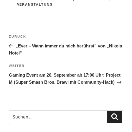
VERANSTALTUNG
Beitragsnavigation
Vorheriger
ZURÜCK
Beitrag
„Ever – Wann immer du mich berührst“ von „Nikola
Hotel“
Nächster
WEITER
Beitrag
Gaming Event am 26. September ab 17:00 Uhr: Project
M (Super Smash Bros. Brawl mit Community-Hack)
Suchen
Suche
nach: