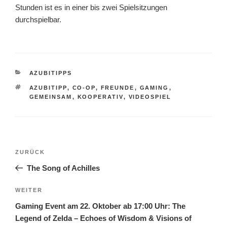
Stunden ist es in einer bis zwei Spielsitzungen
durchspielbar.
KATEGORIEN
AZUBITIPPS
SCHLAGWÖRTER
AZUBITIPP
,
CO-OP
,
FREUNDE
,
GAMING
,
GEMEINSAM
,
KOOPERATIV
,
VIDEOSPIEL
Beitragsnavigation
Vorheriger
ZURÜCK
Beitrag
The Song of Achilles
Nächster
WEITER
Beitrag
Gaming Event am 22. Oktober ab 17:00 Uhr: The
Legend of Zelda – Echoes of Wisdom & Visions of